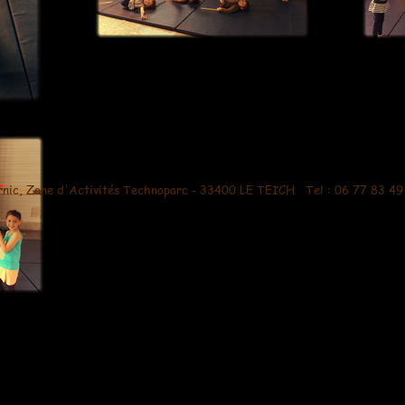
pernic, Zone d'Activités Technoparc - 33400 LE TEICH Tel : 06 77 83 4